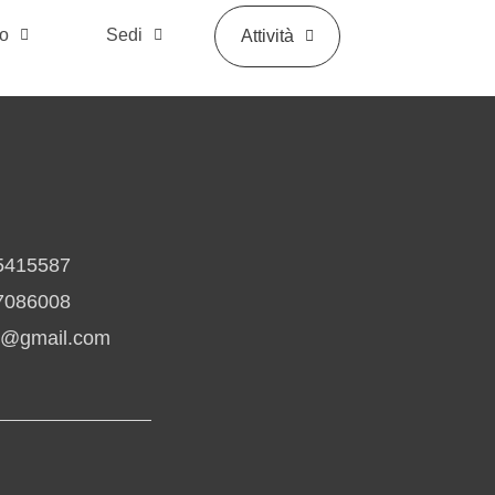
mo
Sedi
Attività
5415587
7086008
io@gmail.com