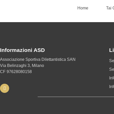
Home
Tai
Informazioni ASD
Li
Associazione Sportiva Dilettantistica SAN
Se
Via Belinzaghi 3, Milano
Se
CF 97628080158
In
In