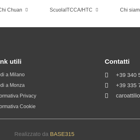
 Chi Chuan
ScuolaITCCA/HTC
Chi sia
nk utili
Contatti
di a Milano
+39 340 
+39 335 
di a Monza
caroattil
formativa Privacy
formativa Cookie
Realizzato da
BASE315