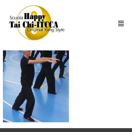
62126264_146054637