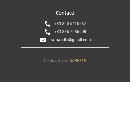
Contatti
+39 340 5415587
+39 335 7086008
caroattilio@gmail.com
Realizzato da
BASE315