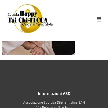
21012017_ritratti_f_
Informazioni ASD
Associazione Sportiva Dilettantistica SAN
Via Belinzaghi 3, Milano