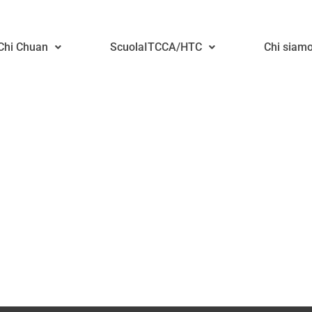
-Ferreri
 Chi Chuan
ScuolaITCCA/HTC
Chi siam