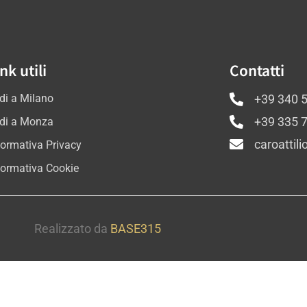
nk utili
Contatti
di a Milano
+39 340 
di a Monza
+39 335 
caroattil
formativa Privacy
formativa Cookie
Realizzato da
BASE315