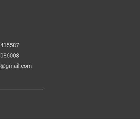
5415587
7086008
io@gmail.com