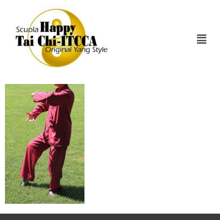
SitoScuola4.Jpg