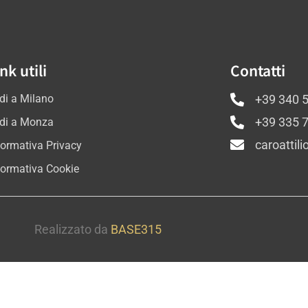
nk utili
Contatti
di a Milano
+39 340 
di a Monza
+39 335 
caroattil
formativa Privacy
formativa Cookie
Realizzato da
BASE315