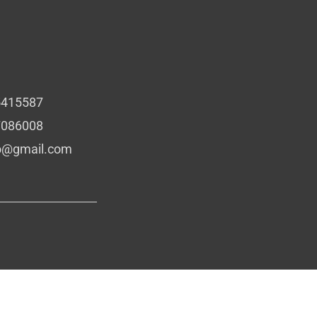
5415587
7086008
io@gmail.com