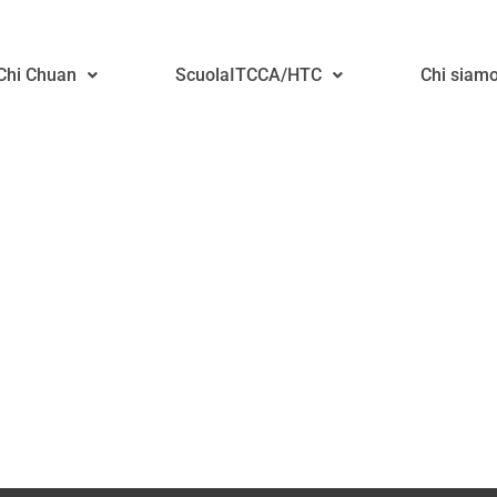
ca
 Chi Chuan
ScuolaITCCA/HTC
Chi siam