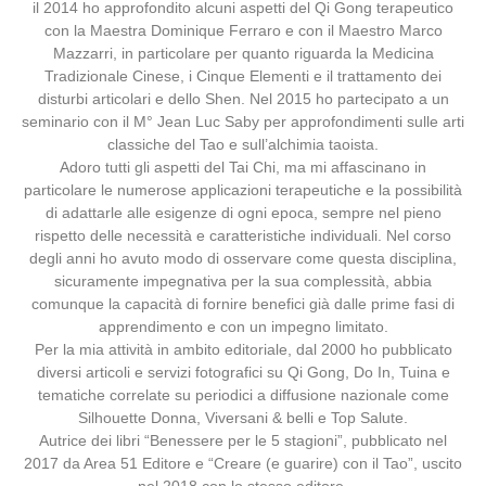
il 2014 ho approfondito alcuni aspetti del Qi Gong terapeutico
con la Maestra Dominique Ferraro e con il Maestro Marco
Mazzarri, in particolare per quanto riguarda la Medicina
Tradizionale Cinese, i Cinque Elementi e il trattamento dei
disturbi articolari e dello Shen. Nel 2015 ho partecipato a un
seminario con il M° Jean Luc Saby per approfondimenti sulle arti
classiche del Tao e sull’alchimia taoista.
Adoro tutti gli aspetti del Tai Chi, ma mi affascinano in
particolare le numerose applicazioni terapeutiche e la possibilità
di adattarle alle esigenze di ogni epoca, sempre nel pieno
rispetto delle necessità e caratteristiche individuali. Nel corso
degli anni ho avuto modo di osservare come questa disciplina,
sicuramente impegnativa per la sua complessità, abbia
comunque la capacità di fornire benefici già dalle prime fasi di
apprendimento e con un impegno limitato.
Per la mia attività in ambito editoriale, dal 2000 ho pubblicato
diversi articoli e servizi fotografici su Qi Gong, Do In, Tuina e
tematiche correlate su periodici a diffusione nazionale come
Silhouette Donna, Viversani & belli e Top Salute.
Autrice dei libri “Benessere per le 5 stagioni”, pubblicato nel
2017 da Area 51 Editore e “Creare (e guarire) con il Tao”, uscito
nel 2018 con lo stesso editore.