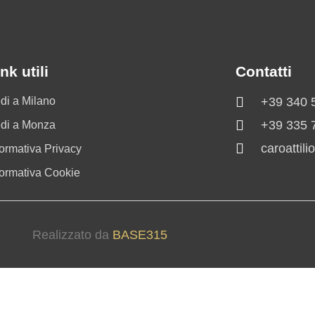
nk utili
Contatti
di a Milano
+39 340 
+39 335 
di a Monza
caroattil
formativa Privacy
formativa Cookie
Realizzato da
BASE315