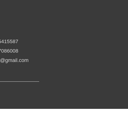
5415587
7086008
io@gmail.com