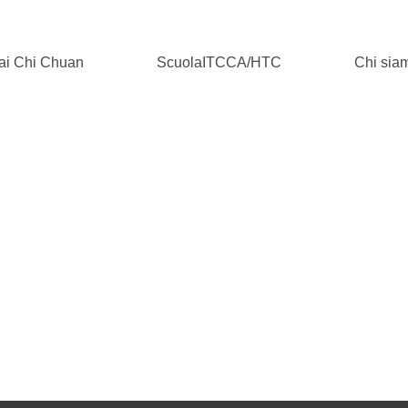
ari
ai Chi Chuan
ScuolaITCCA/HTC
Chi sia