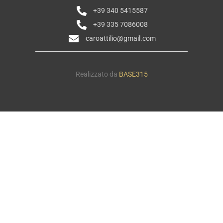
+39 340 5415587
+39 335 7086008
caroattilio@gmail.com
Realizzato da
BASE315