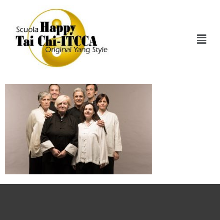
11032017_tai_chi_f_
(6) – Copia