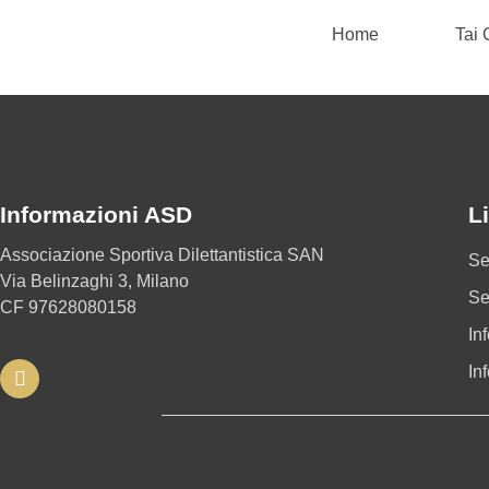
Home
Tai
Informazioni ASD
Li
Associazione Sportiva Dilettantistica SAN
Se
Via Belinzaghi 3, Milano
Se
CF 97628080158
In
In