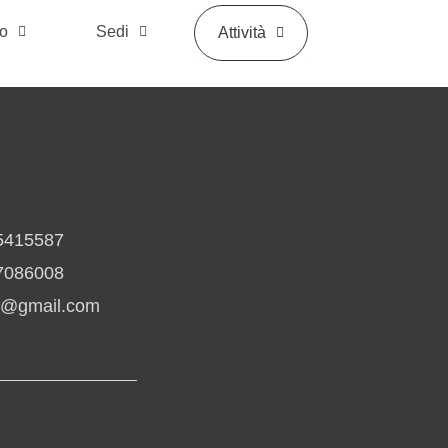
mo
Sedi
Attività
5415587
7086008
io@gmail.com