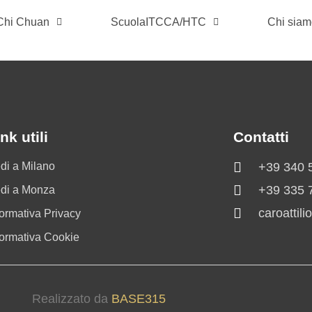
 Chi Chuan
ScuolaITCCA/HTC
Chi sia
nk utili
Contatti
di a Milano
+39 340 
+39 335 
di a Monza
caroattil
formativa Privacy
formativa Cookie
Realizzato da
BASE315