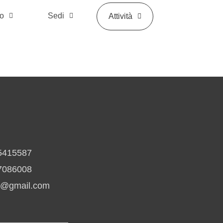
mo
Sedi
Attività
5415587
7086008
io@gmail.com