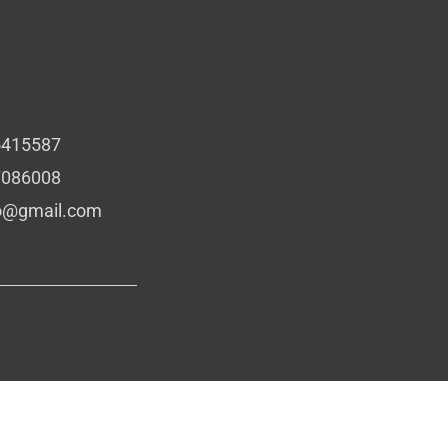
5415587
7086008
io@gmail.com