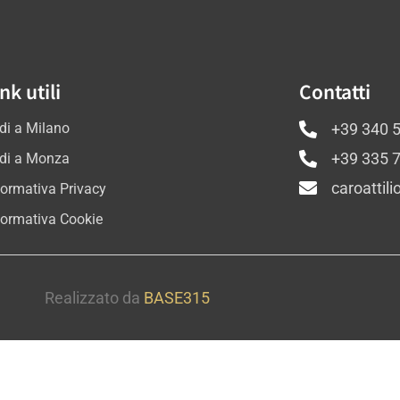
nk utili
Contatti
di a Milano
+39 340 
di a Monza
+39 335 
caroattil
formativa Privacy
formativa Cookie
Realizzato da
BASE315