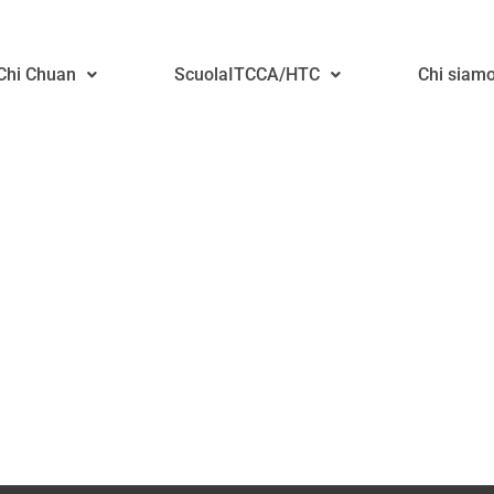
ATE Per Sito
 Chi Chuan
ScuolaITCCA/HTC
Chi siam