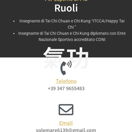
Ruoli
Insegnante di Tai Chi Chuan e Chi Kung “ITCCA/Happy Tai
Chi ”
Insegnante di Tai Chi Chuan e Chi Kung diplomato con Ente
Nazionale Sportivo accreditato CONI
氣功
Telefono
+39 347 9655483
Email
solemare6139@gmail.com