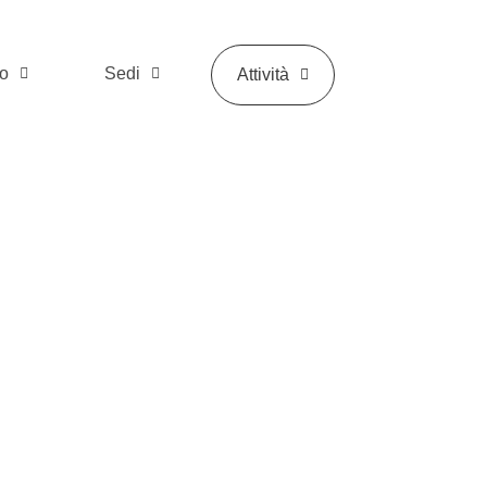
ti-
mo
Sedi
Attività