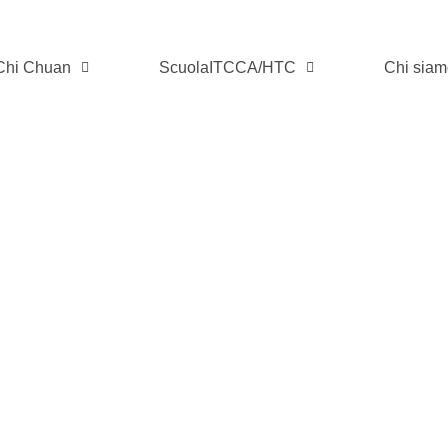
ate Principian
 Chi Chuan
ScuolaITCCA/HTC
Chi sia