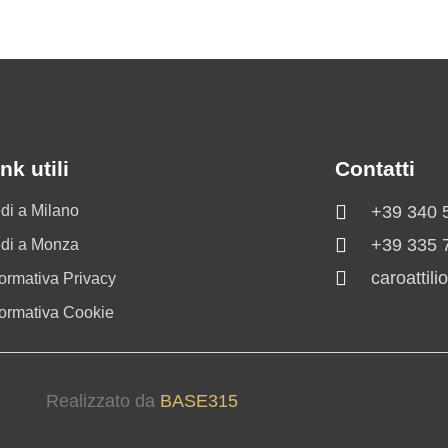
nk utili
Contatti
di a Milano
+39 340 
+39 335 
di a Monza
caroattil
formativa Privacy
formativa Cookie
Realizzato da
BASE315