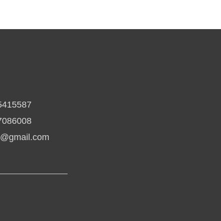
5415587
7086008
io@gmail.com