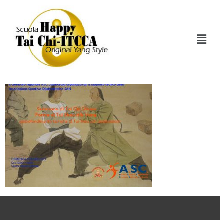
Tui_shou_paint
Copia