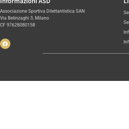
Informazioni ASD
Li
Associazione Sportiva Dilettantistica SAN
Se
Via Belinzaghi 3, Milano
Se
CF 97628080158
In
In