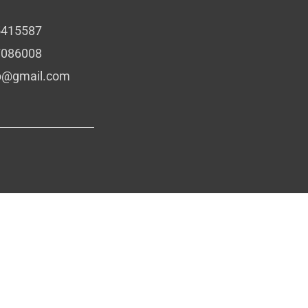
5415587
7086008
io@gmail.com