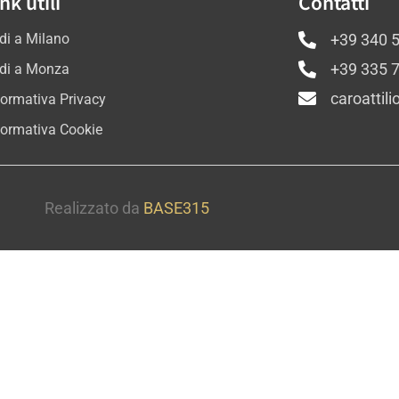
nk utili
Contatti
di a Milano
+39 340 
di a Monza
+39 335 
caroattil
formativa Privacy
formativa Cookie
Realizzato da
BASE315