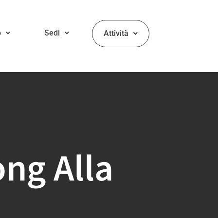
o
Sedi
Attività
ong Alla