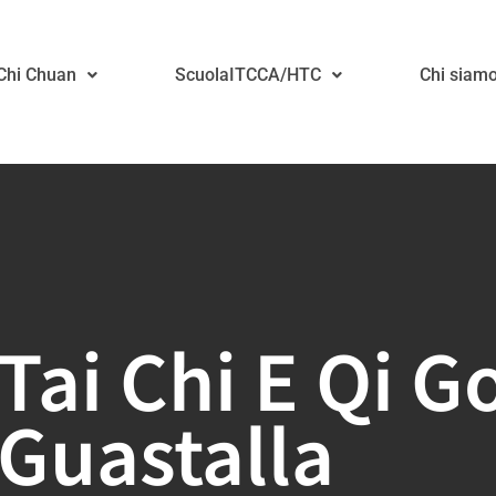
 Chi Chuan
ScuolaITCCA/HTC
Chi siam
Tai Chi E Qi G
Guastalla