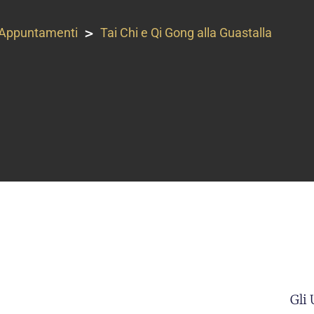
>
Appuntamenti
Tai Chi e Qi Gong alla Guastalla
Gli