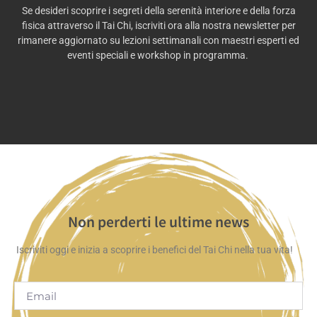
Se desideri scoprire i segreti della serenità interiore e della forza
fisica attraverso il Tai Chi, iscriviti ora alla nostra newsletter per
rimanere aggiornato su lezioni settimanali con maestri esperti ed
eventi speciali e workshop in programma.
Non perderti le ultime news
Iscriviti oggi e inizia a scoprire i benefici del Tai Chi nella tua vita!