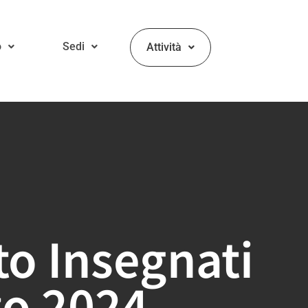
o
Sedi
Attività
o Insegnati
o 2024