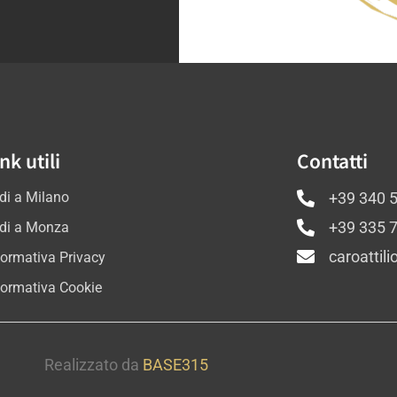
nk utili
Contatti
di a Milano
+39 340 
di a Monza
+39 335 
caroattil
formativa Privacy
formativa Cookie
Realizzato da
BASE315