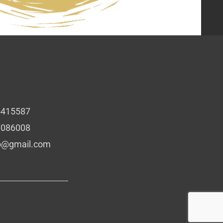
5415587
7086008
io@gmail.com