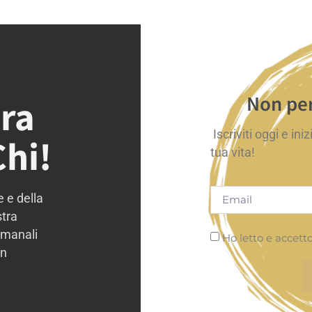
Non per
tra
Iscriviti oggi e ini
Chi!
tua vita!
e e della
stra
imanali
Ho letto e accetto 
in