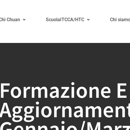
 Chi Chuan
ScuolaITCCA/HTC
Chi siam
Formazione E
Aggiornament
Gennaio/marz