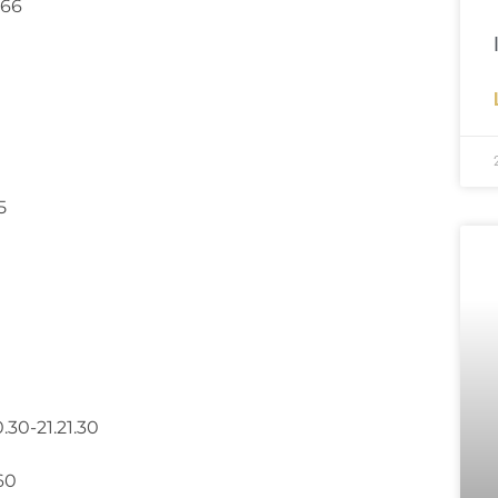
366
5
.30-21.21.30
60