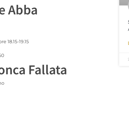
le Abba
re 18.15-19.15
60
onca Fallata
no