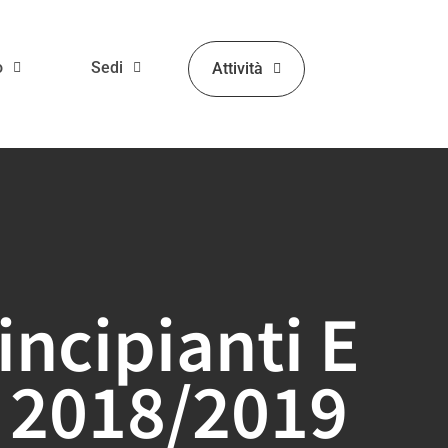
o
Sedi
Attività
incipianti E
i 2018/2019