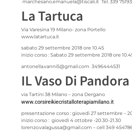
marchesano.emanuela@tiscali.it Tel. 339 7519
La Tartuca
Via Varesina 19 Milano- zona Portello
www.latartuca.it
sabato 29 settembre 2018 ore 10.45
inizio corso : Sabato 29 settembre 2018 ore 10.4
antonella.vanni5@gmail.com 3496444531
IL Vaso Di Pandora
via Tartini 38 Milano – zona Dergano
www.corsireikiecristalloterapiamilano.it
presentazione corso : giovedì 27 settembre – 20
inizio corso : giovedì 4 ottobre -20.30-21.30
lorenzo.valagussa@gmail.com – cell 349 45478