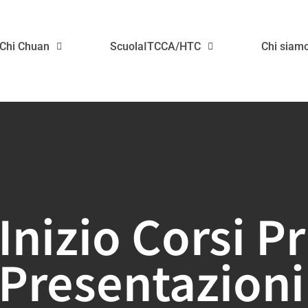
 Chi Chuan
ScuolaITCCA/HTC
Chi siam
Inizio Corsi Pr
Presentazion