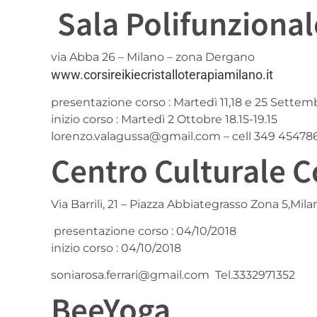
Sala Polifunziona
via Abba 26 – Milano – zona Dergano
www.corsireikiecristalloterapiamilano.it
presentazione corso : Martedì 11,18 e 25 Settemb
inizio corso : Martedì 2 Ottobre 18.15-19.15
lorenzo.valagussa@gmail.com – cell 349 45478
Centro Culturale C
Via Barrili, 21 – Piazza Abbiategrasso Zona 5,Mila
presentazione corso : 04/10/2018
inizio corso : 04/10/2018
soniarosa.ferrari@gmail.com Tel.3332971352
BeeYoga