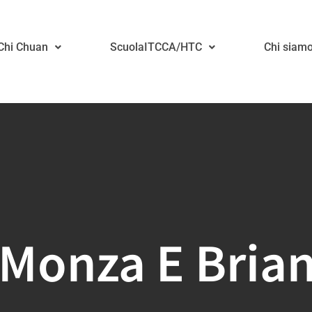
 Chi Chuan
ScuolaITCCA/HTC
Chi siam
Monza E Bria