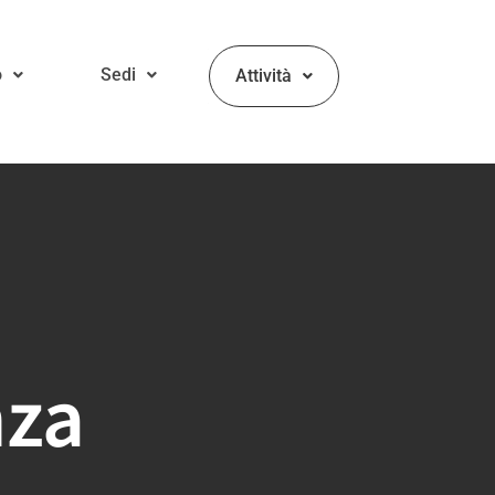
o
Sedi
Attività
nza