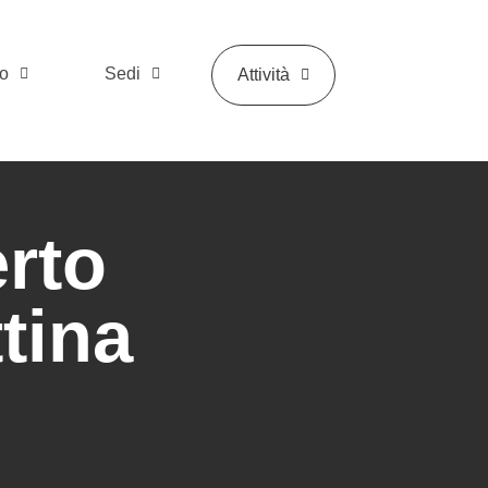
mo
Sedi
Attività
erto
tina