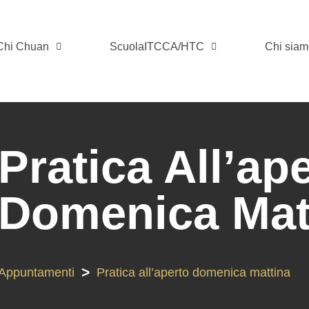
 Chi Chuan
ScuolaITCCA/HTC
Chi sia
Pratica All’ap
Domenica Mat
>
Appuntamenti
Pratica all’aperto domenica mattina