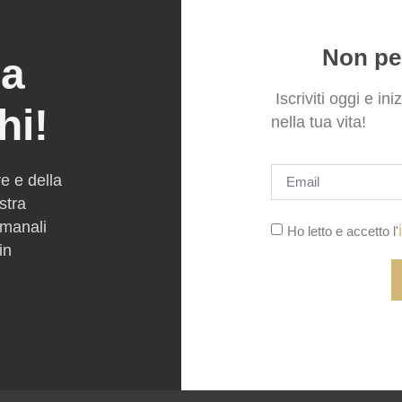
Non per
ra
Iscriviti oggi e ini
hi!
nella tua vita!
re e della
ostra
imanali
Ho letto e accetto l'
in