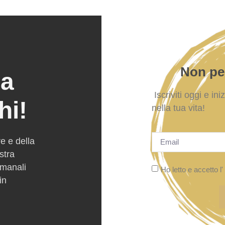
Non per
ra
Iscriviti oggi e ini
hi!
nella tua vita!
re e della
ostra
imanali
Ho letto e accetto l'
in