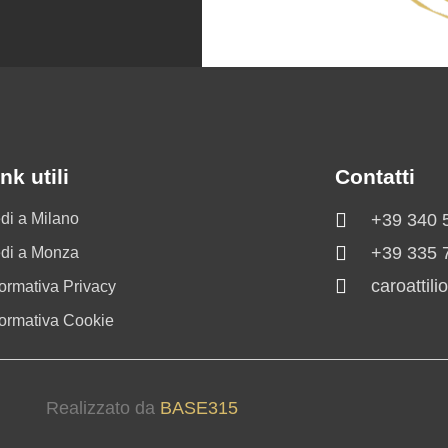
nk utili
Contatti
di a Milano
+39 340 
+39 335 
di a Monza
caroattil
formativa Privacy
formativa Cookie
Realizzato da
BASE315