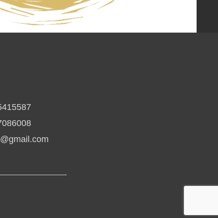
5415587
7086008
io@gmail.com