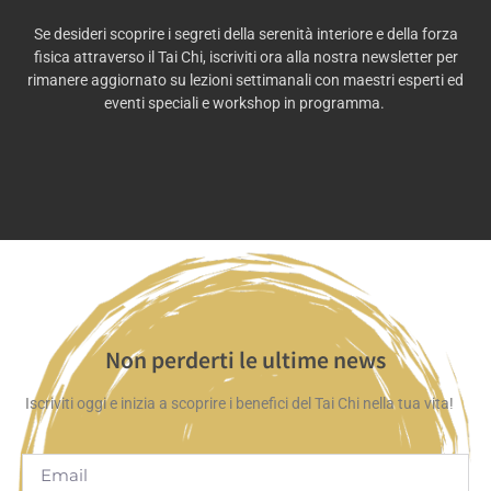
Se desideri scoprire i segreti della serenità interiore e della forza
fisica attraverso il Tai Chi, iscriviti ora alla nostra newsletter per
rimanere aggiornato su lezioni settimanali con maestri esperti ed
eventi speciali e workshop in programma.
Non perderti le ultime news
Iscriviti oggi e inizia a scoprire i benefici del Tai Chi nella tua vita!