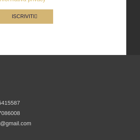
ISCRIVITI
5415587
7086008
io@gmail.com