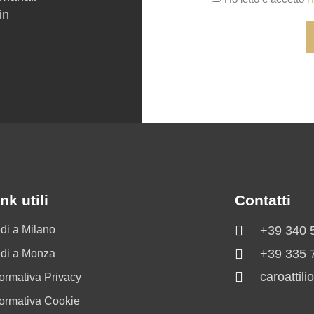
in
nk utili
Contatti
di a Milano
+39 340 
+39 335 
di a Monza
caroattil
formativa Privacy
formativa Cookie