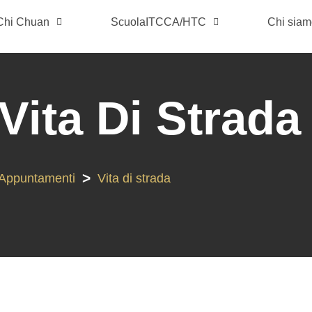
 Chi Chuan
ScuolaITCCA/HTC
Chi sia
Vita Di Strada
>
Appuntamenti
Vita di strada