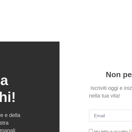
Non per
ra
Iscriviti oggi e ini
hi!
nella tua vita!
re e della
ostra
imanali
Ho letto e accetto l'