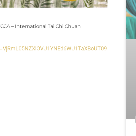
TCCA – International Tai Chi Chuan
pwd=VjRmL05NZXlOVU1YNEd6WU1TaXBoUT09