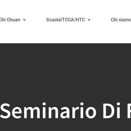
 Chi Chuan
ScuolaITCCA/HTC
Chi siam
Seminario Di 